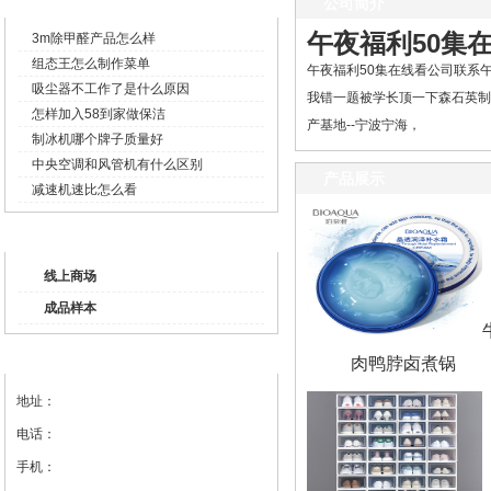
企业新闻
公司简介
午夜福利50集
3m除甲醛产品怎么样
组态王怎么制作菜单
午夜福利50集在线看公司联系午
吸尘器不工作了是什么原因
我错一题被学长顶一下森石英制
怎样加入58到家做保洁
产基地--宁波宁海，
制冰机哪个牌子质量好
中央空调和风管机有什么区别
产品展示
减速机速比怎么看
产品列表
线上商场
成品样本
联系我们
肉鸭脖卤煮锅
地址：
电话：
手机：