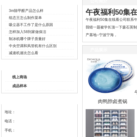
企业新闻
公司简介
午夜福利50集
3m除甲醛产品怎么样
组态王怎么制作菜单
午夜福利50集在线看公司联系午
吸尘器不工作了是什么原因
我错一题被学长顶一下森石英制
怎样加入58到家做保洁
产基地--宁波宁海，
制冰机哪个牌子质量好
中央空调和风管机有什么区别
产品展示
减速机速比怎么看
产品列表
线上商场
成品样本
联系我们
肉鸭脖卤煮锅
地址：
电话：
手机：