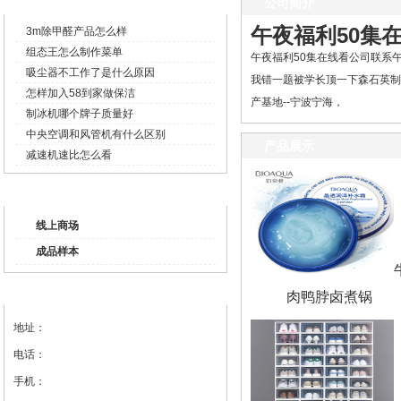
企业新闻
公司简介
午夜福利50集
3m除甲醛产品怎么样
组态王怎么制作菜单
午夜福利50集在线看公司联系午
吸尘器不工作了是什么原因
我错一题被学长顶一下森石英制
怎样加入58到家做保洁
产基地--宁波宁海，
制冰机哪个牌子质量好
中央空调和风管机有什么区别
产品展示
减速机速比怎么看
产品列表
线上商场
成品样本
联系我们
肉鸭脖卤煮锅
地址：
电话：
手机：