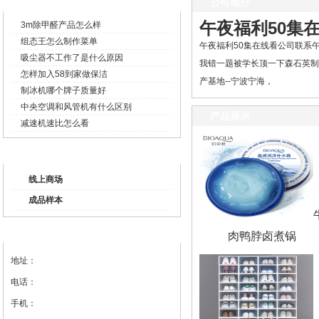
企业新闻
公司简介
午夜福利50集
3m除甲醛产品怎么样
组态王怎么制作菜单
午夜福利50集在线看公司联系午
吸尘器不工作了是什么原因
我错一题被学长顶一下森石英制
怎样加入58到家做保洁
产基地--宁波宁海，
制冰机哪个牌子质量好
中央空调和风管机有什么区别
产品展示
减速机速比怎么看
产品列表
线上商场
成品样本
联系我们
肉鸭脖卤煮锅
地址：
电话：
手机：