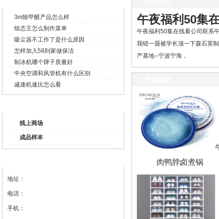
企业新闻
公司简介
午夜福利50集
3m除甲醛产品怎么样
组态王怎么制作菜单
午夜福利50集在线看公司联系午
吸尘器不工作了是什么原因
我错一题被学长顶一下森石英制
怎样加入58到家做保洁
产基地--宁波宁海，
制冰机哪个牌子质量好
中央空调和风管机有什么区别
产品展示
减速机速比怎么看
产品列表
线上商场
成品样本
联系我们
肉鸭脖卤煮锅
地址：
电话：
手机：