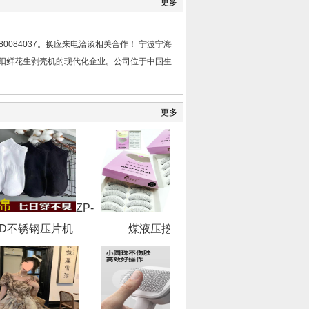
更多
0084037。换应来电洽谈相关合作！ 宁波宁海
济阳鲜花生剥壳机的现代化企业。公司位于中国生
更多
ZP-
中
5D不锈钢压片机
煤液压挖掘机
踏型弯